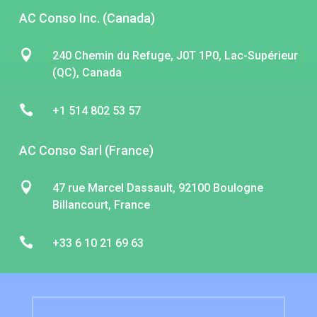
AC Conso Inc. (Canada)

240 Chemin du Refuge, J0T 1P0, Lac-Supérieur
(QC), Canada

+1 514 802 53 57
AC Conso Sarl (France)

47 rue Marcel Dassault, 92100 Boulogne
Billancourt, France

+33 6 10 21 69 63