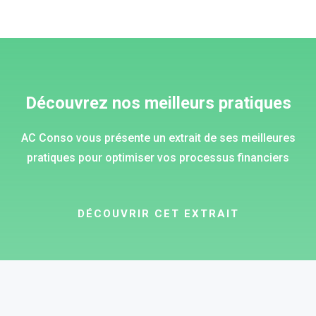
Analyser
– Valeur ajoutée et sources de
gaspillages
Découvrez nos meilleurs pratiques
– Documentation détaillée des processus
cibles
AC Conso vous présente un extrait de ses meilleures
– Meilleures pratiques
pratiques pour optimiser vos processus financiers
– Identification des solutions potentielles
(Quick Wins…)
DÉCOUVRIR CET EXTRAIT