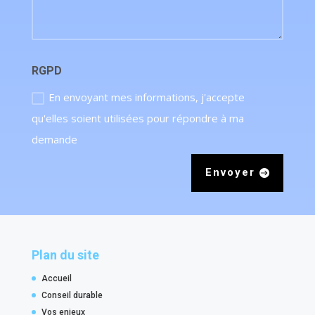
RGPD
En envoyant mes informations, j'accepte
qu'elles soient utilisées pour répondre à ma
demande
Envoyer
Plan du site
Accueil
Conseil durable
Vos enjeux